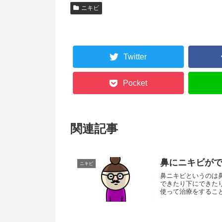
ニキビ
Twitter
Pocket
関連記事
鼻にニキビが
ニキビ
鼻ニキビというのは
できたり下にできた
使って治療をするこ
は...