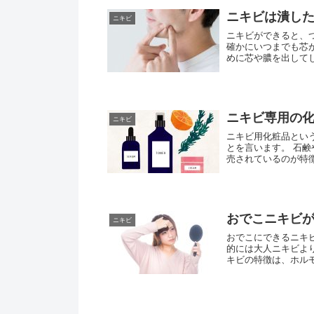
ニキビは潰し
ニキビ
ニキビができると、
確かにいつまでも芯
めに芯や膿を出してし
ニキビ専用の
ニキビ
ニキビ用化粧品とい
とを言います。 石
売されているのが特徴
おでこニキビ
ニキビ
おでこにできるニキ
的には大人ニキビよ
キビの特徴は、ホル
す...