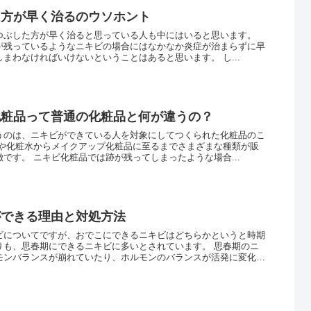
た方が早く治るのウソホント
つぶした方が早く治ると思っている人も中にはいると思います。
が残っているようなニキビの場合にはなかなか炎症が治まらずに早
まわなければいけないということはあると思います。 し...
化粧品って普通の化粧品と何が違うの？
うのは、ニキビができている人を対象にしてつくられた化粧品のこ
鹸や化粧水からメイクアップ化粧品に至るまでさまざまな種類が販
です。 ニキビ化粧品では跡が残ってしまったような場合...
ができる理由と対処方法
ビについてですが、おでこにできるニキビはどちらかというと時期
りも、思春期にできるニキビに多いとされています。 思春期のニ
モンバランスが崩れていたり、ホルモンのバランスが活発に変化