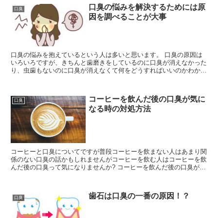
口臭の悩みを解決するためには原
口臭
因を調べることが大事
口臭の悩みを抱えているという人は多いと思います。 口臭の原因は
いろいろですが、きちんと歯磨きをしているのに口臭が消えなかった
り、虫歯もないのに口臭が消えなくて何をどうすればいいのかわから
なくて口臭に悩んでいる人もいるのではないでしょう...
コーヒーを飲んだ後の口臭が気に
口臭
なる時の対処方法
コーヒーと口臭についてですが普段コーヒーを飲まない人はあまり関
係のない口臭の話かもしれませんがコーヒーを飲む人はコーヒーを飲
んだ後の口臭って気になりませんか? コーヒーを飲んだ後の口臭が気
になるという人も多いと思いますがコーヒーを飲ん...
歯石は口臭の一番の原因！？
口臭